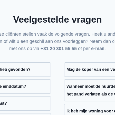
Veelgestelde vragen
e cliënten stellen vaak de volgende vragen. Heeft u an
n of wilt u een geschil aan ons voorleggen? Neem dan c
met ons op via
+31 20 301 55 55
of per
e-mail
.
ik heb gevonden?
Mag de koper van een ve
rfpachtvoorwaarden en
Nee. De huurprijs van een
s vastgelegd welk gebruik
huurder en de verhuurder 
de einddatum?
Wanneer moet de huurder 
detailhandel, bedrijf,
hebben afgesproken. Is in
t vastgesteld. De
het pand verlaten als de
huurprijsaanpassing en st
t bijvoorbeeld of de
De huurder moet binnen 
ast?
verhuurder de huur niet v
de wettelijke
of ontruimingsbescherming
t
ng, naast de jaarlijkse
Ik heb mijn woning voor é
dat het geval dan stelt de
van de verhuurder bij ontru