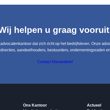
ereenkomst
komst voor bedrijfsruimte gekoppeld. Wat gebeurt er als franch
Wij helpen u graag vooruit
advocatenkantoor dat zich richt op het bedrijfsleven. Onze adv
 directies, aandeelhouders, bestuurders, ondernemingsraden e
Contact
Nieuwsbrief
Ons Kantoor
Actueel