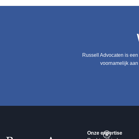
moet raadplegen.
Lees meer
Samenloop van huurovereenkomst en franchiseov
Geregeld is aan een franchiseovereenkomst ook een huurovereen
huurovereenkomst overeind bij problemen in de franchise?
Lees meer
Russell Advocaten is een 
voornamelijk aan
Onze expertise