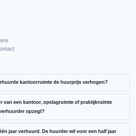
dere
ontact
rhuurde kantoorruimte de huurprijs verhogen?
 kantoorruimte kan slechts worden aangepast als de
dat in de huurovereenkomst of in een nadere overeenkomst
van een kantoor, opslagruimte of praktijkruimte
 de huurovereenkomst niets bepaald over
 verhuurder opzegt?
emt de huurder niet in met de huurverhoging, dan mag de
2 maanden na de aangezegde ontruimingsdatum ontruimen
erhogen.
 vragen aan de kantonrechter. De rechter weegt het belang
én jaar verhuurd. De huurder wil voor een half jaar
iming af tegen het belang van de huurder bij voortzetting