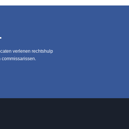
isegever en franchisenemer een conflict krijgen? Blijft de
.
ocaten verlenen rechtshulp
n commissarissen.