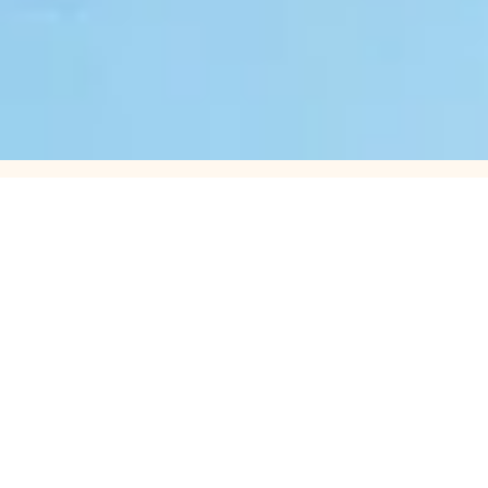
Waarmee wij u kunnen helpen
Russell Advocaten biedt u een totaalpakket aan
juridische ondersteuning. Wilt u weten wat wij
bieden op het gebied van ondernemingsrecht,
arbeidsrecht, ontslagrecht en vastgoed? Of bent u
geïnteresseerd in onze expertise voor ambassades
en consulaten, in kunst en recht of onze andere
sectoren?
Ondernemingsrecht