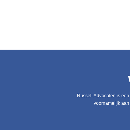
managing partner
Reinier adviseert nationale en internationale bedrijven
reinier.russell@russell.nl
+31 20 301 55 55
Jan Dop
partner
Jan is advocaat arbeidsrecht en ondernemingsrecht
jan.dop@russell.nl
+31 20 301 55 55
Russell Advocaten is een 
voornamelijk aan