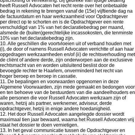
opschorting of verrekening. Bij gebreke van tijdige betaling
heeft Russell Advocaten het recht rente over het onbetaalde
bedrag in rekening te brengen vanaf de (15e) vijftiende dag na
de factuurdatum en haar werkzaamheid voor Opdrachtgever
per direct op te schorten en is de Opdrachtgever een rente
verschuldigd van 1% van het declaratiebedrag per maand,
alsmede de (buiten)gerechtelijke incassokosten, die tenminste
10% van het declaratiebedrag zijn.
10. Alle geschillen die voortvloeien uit of verband houden met
(i), de door of namens Russell Advocaten verrichtte of aan haar
opgedragen werkzaamheden en/of (ii) de rechtsverhouding met
de cliënt of andere derde, zijn onderworpen aan de exclusieve
rechtsmacht van en worden uitsluitend beslist door de
bevoegde rechter te Haarlem, onverminderd het recht van
hoger beroep en beroep in cassatie.
11. De bepalingen en voorwaarden opgenomen in deze
Algemene Voorwaarden, zijn mede gemaakt en bedongen voor
en ten behoeve van de bestuurders van die aandeelhouders en
alle personen die voor Russell Advocaten werkzaam zijn of
waren, hetzij als partner, werknemer, adviseur, derde
opdrachtgever, hetzij in enige andere hoedanigheid.
12. Het door Russell Advocaten aangelegde dossier wordt
maximaal tien jaar bewaard, waarna het Russell Advocaten vrij
staat het dossier te doen vernietigen.
13. In het geval communicatie tussen de Opdrachtgever en