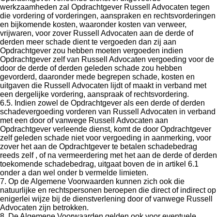
werkzaamheden zal Opdrachtgever Russell Advocaten tegen
die vordering of vorderingen, aanspraken en rechtsvorderingen
en bijkomende kosten, waaronder kosten van verweer,
vrijwaren, voor zover Russell Advocaten aan de derde of
derden meer schade dient te vergoeden dan zij aan
Opdrachtgever zou hebben moeten vergoeden indien
Opdrachtgever zelf van Russell Advocaten vergoeding voor de
door de derde of derden geleden schade zou hebben
gevorderd, daaronder mede begrepen schade, kosten en
uitgaven die Russell Advocaten lijdt of maakt in verband met
een dergelijke vordering, aanspraak of rechtsvordering.
6.5. Indien zowel de Opdrachtgever als een derde of derden
schadevergoeding vorderen van Russell Advocaten in verband
met een door of vanwege Russell Advocaten aan
Opdrachtgever verleende dienst, komt de door Opdrachtgever
zelf geleden schade niet voor vergoeding in aanmerking, voor
zover het aan de Opdrachtgever te betalen schadebedrag
reeds zelf , of na vermeerdering met het aan de derde of derden
toekomende schadebedrag, uitgaat boven de in artikel 6.1
onder a dan wel onder b vermelde limieten.
7. Op de Algemene Voorwaarden kunnen zich ook die
natuurlijke en rechtspersonen beroepen die direct of indirect op
enigerlei wijze bij de dienstverlening door of vanwege Russell
Advocaten zijn betrokken.
8. De Algemene Voorwaarden gelden ook voor eventuele