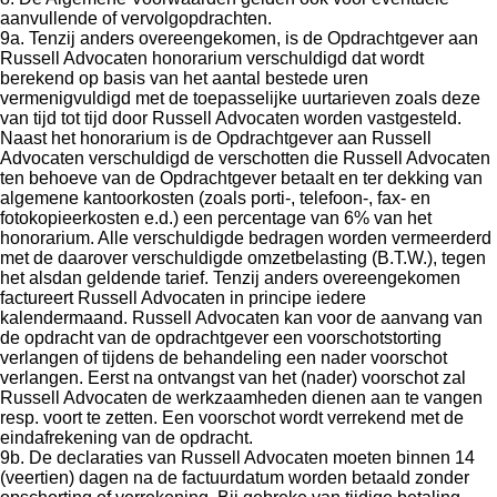
aanvullende of vervolgopdrachten.
9a. Tenzij anders overeengekomen, is de Opdrachtgever aan
Russell Advocaten honorarium verschuldigd dat wordt
berekend op basis van het aantal bestede uren
vermenigvuldigd met de toepasselijke uurtarieven zoals deze
van tijd tot tijd door Russell Advocaten worden vastgesteld.
Naast het honorarium is de Opdrachtgever aan Russell
Advocaten verschuldigd de verschotten die Russell Advocaten
ten behoeve van de Opdrachtgever betaalt en ter dekking van
algemene kantoorkosten (zoals porti-, telefoon-, fax- en
fotokopieerkosten e.d.) een percentage van 6% van het
honorarium. Alle verschuldigde bedragen worden vermeerderd
met de daarover verschuldigde omzetbelasting (B.T.W.), tegen
het alsdan geldende tarief. Tenzij anders overeengekomen
factureert Russell Advocaten in principe iedere
kalendermaand. Russell Advocaten kan voor de aanvang van
de opdracht van de opdrachtgever een voorschotstorting
verlangen of tijdens de behandeling een nader voorschot
verlangen. Eerst na ontvangst van het (nader) voorschot zal
Russell Advocaten de werkzaamheden dienen aan te vangen
resp. voort te zetten. Een voorschot wordt verrekend met de
eindafrekening van de opdracht.
9b. De declaraties van Russell Advocaten moeten binnen 14
(veertien) dagen na de factuurdatum worden betaald zonder