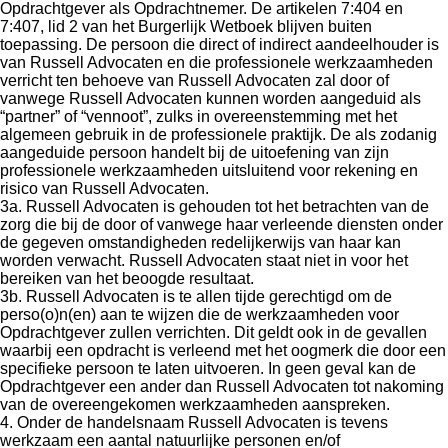
Opdrachtgever als Opdrachtnemer. De artikelen 7:404 en
7:407, lid 2 van het Burgerlijk Wetboek blijven buiten
toepassing. De persoon die direct of indirect aandeelhouder is
van Russell Advocaten en die professionele werkzaamheden
verricht ten behoeve van Russell Advocaten zal door of
vanwege Russell Advocaten kunnen worden aangeduid als
“partner” of “vennoot”, zulks in overeenstemming met het
algemeen gebruik in de professionele praktijk. De als zodanig
aangeduide persoon handelt bij de uitoefening van zijn
professionele werkzaamheden uitsluitend voor rekening en
risico van Russell Advocaten.
3a. Russell Advocaten is gehouden tot het betrachten van de
zorg die bij de door of vanwege haar verleende diensten onder
de gegeven omstandigheden redelijkerwijs van haar kan
worden verwacht. Russell Advocaten staat niet in voor het
bereiken van het beoogde resultaat.
3b. Russell Advocaten is te allen tijde gerechtigd om de
perso(o)n(en) aan te wijzen die de werkzaamheden voor
Opdrachtgever zullen verrichten. Dit geldt ook in de gevallen
waarbij een opdracht is verleend met het oogmerk die door een
specifieke persoon te laten uitvoeren. In geen geval kan de
Opdrachtgever een ander dan Russell Advocaten tot nakoming
van de overeengekomen werkzaamheden aanspreken.
4. Onder de handelsnaam Russell Advocaten is tevens
werkzaam een aantal natuurlijke personen en/of