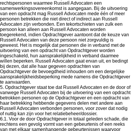
rechtspersonen waarmee Russell Advocaten een
samenwerkingsovereenkomst is aangegaan. Bij de uitvoering
van een opdracht mag Russell Advocaten mede één of meer
personen betrekken die niet direct of indirect aan Russell
Advocaten zijn verbonden. Een tekortschieten van zulk een
persoon kan alleen aan Russell Advocaten worden
toegerekend, indien Opdrachtgever aantoont dat de keuze van
Russell Advocaten van deze persoon niet zorgvuldig is
geweest. Het is mogelijk dat personen die in verband met de
uitvoering van een opdracht van Opdrachtgever worden
ingeschakeld, hun aansprakelijkheid in verband daarmee
willen beperken. Russell Advocaten gaat ervan uit, en bedingt
bij dezen, dat alle haar gegeven opdrachten van
Opdrachtgever de bevoegdheid inhouden om een dergelijke
aansprakelijkheidsbeperking mede namens die Opdrachtgever
te aanvaarden.
5. Opdrachtgever staat toe dat Russell Advocaten en de door of
vanwege Russell Advocaten bij de uitvoering van een opdracht
betrokken personen op de Opdrachtgever en een opdracht van
haar betrekking hebbende gegevens delen met andere aan
Russell Advocaten verbonden personen, voor zover dat nodig
of nuttig kan zijn voor het relatiebeheer/dossier.
6.1. Voor de door Opdrachtgever in totaal geleden schade, die
rechtens een gevolg vormt van een gebeurtenis of een reeks
van met elkaar samenhangende gebeurtenissen waarvoor