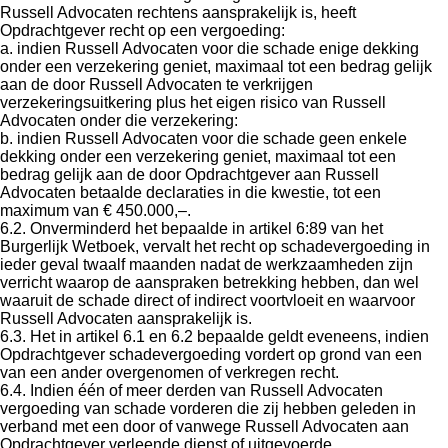
Russell Advocaten rechtens aansprakelijk is, heeft
Opdrachtgever recht op een vergoeding:
a. indien Russell Advocaten voor die schade enige dekking
onder een verzekering geniet, maximaal tot een bedrag gelijk
aan de door Russell Advocaten te verkrijgen
verzekeringsuitkering plus het eigen risico van Russell
Advocaten onder die verzekering:
b. indien Russell Advocaten voor die schade geen enkele
dekking onder een verzekering geniet, maximaal tot een
bedrag gelijk aan de door Opdrachtgever aan Russell
Advocaten betaalde declaraties in die kwestie, tot een
maximum van € 450.000,–.
6.2. Onverminderd het bepaalde in artikel 6:89 van het
Burgerlijk Wetboek, vervalt het recht op schadevergoeding in
ieder geval twaalf maanden nadat de werkzaamheden zijn
verricht waarop de aanspraken betrekking hebben, dan wel
waaruit de schade direct of indirect voortvloeit en waarvoor
Russell Advocaten aansprakelijk is.
6.3. Het in artikel 6.1 en 6.2 bepaalde geldt eveneens, indien
Opdrachtgever schadevergoeding vordert op grond van een
van een ander overgenomen of verkregen recht.
6.4. Indien één of meer derden van Russell Advocaten
vergoeding van schade vorderen die zij hebben geleden in
verband met een door of vanwege Russell Advocaten aan
Opdrachtgever verleende dienst of uitgevoerde