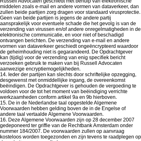
Russell Advocaten geschiedt met behulp van elektronische
middelen zoals e-mail en andere vormen van dataverkeer, dan
zullen beide partijen zorg dragen voor standaard virusprotectie.
Geen van beide partijen is jegens de andere partij
aansprakelijk voor eventuele schade die het gevolg is van de
verzending van virussen en/of andere onregelmatigheden in de
elektronische communicatie, en voor niet of beschadigd
ontvangen berichten. De verzending van e-mail en andere
vormen van dataverkeer geschiedt ongeëncrypteerd waardoor
de geheimhouding niet is gegarandeerd. De Opdrachtgever
kan (tijdig) voor de verzending van enig specifiek bericht
verzoeken gebruik te maken van bij Russell Advocaten
aanwezige encryptiemogelijkheden.
14. Ieder der partijen kan slechts door schriftelijke opzegging,
desgewenst met onmiddellijke ingang, de overeenkomst
beëindigen. De Opdrachtgever is gehouden de vergoeding te
voldoen voor de tot het moment van beëindiging verrichte
werkzaamheden conform artikel 9a en 9b hierboven.
15. De in de Nederlandse taal opgestelde Algemene
Voorwaarden hebben gelding boven de in de Engelse of
andere taal vertaalde Algemene Voorwaarden.
16. Deze Algemene Voorwaarden zijn op 28 december 2007
gedeponeerd ter griffie van de Rechtbank Amsterdam onder
nummer 184/2007. De voorwaarden zullen op aanvraag
kosteloos worden toegezonden en zijn tevens te raadplegen op