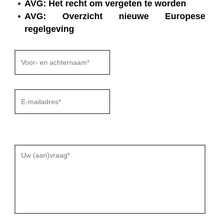
AVG: Het recht om vergeten te worden
AVG: Overzicht nieuwe Europese
regelgeving
Gelieve
dit
veld
leeg
te
laten.