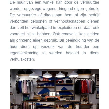
De huur van een winkel kan door de verhuurder
worden opgezegd wegens dringend eigen gebruik.
De verhuurder of direct aan hem of zijn bedrijf
verbonden personen of vennootschappen dienen
dan zelf het winkelpand te exploiteren en daar ook
voordeel bij te hebben. Ook renovatie kan gelden
als dringend eigen gebruik. Bij beëindiging van de
huur dient op verzoek van de huurder een
tegemoetkoming te worden betaald in diens
verhuiskosten.