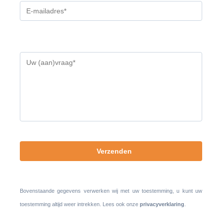
Gelieve
dit
veld
leeg
te
laten.
Bovenstaande gegevens verwerken wij met uw toestemming, u kunt uw
toestemming altijd weer intrekken. Lees ook onze
privacyverklaring
.