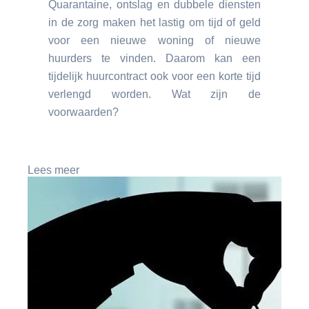
Quarantaine, ontslag en dubbele diensten
in de zorg maken het lastig om tijd of geld
voor een nieuwe woning of nieuwe
huurders te vinden. Daarom kan een
tijdelijk huurcontract ook voor een korte tijd
verlengd worden. Wat zijn de
voorwaarden?
Lees meer