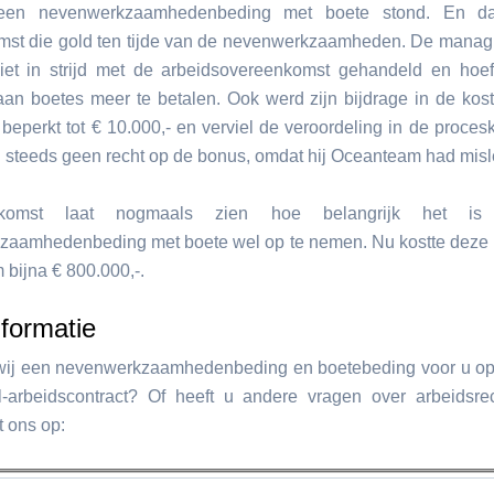
 geen nevenwerkzaamhedenbeding met boete stond. En d
st die gold ten tijde van de nevenwerkzaamheden. De managi
iet in strijd met de arbeidsovereenkomst gehandeld en hoe
aan boetes meer te betalen. Ook werd zijn bijdrage in de kos
beperkt tot € 10.000,- en verviel de veroordeling in de proces
g steeds geen recht op de bonus, omdat hij Oceanteam had misl
tkomst laat nogmaals zien hoe belangrijk het i
aamhedenbeding met boete wel op te nemen. Nu kostte deze 
bijna € 800.000,-.
formatie
 wij een nevenwerkzaamhedenbeding en boetebeding voor u op
-arbeidscontract? Of heeft u andere vragen over arbeidsr
t ons op: