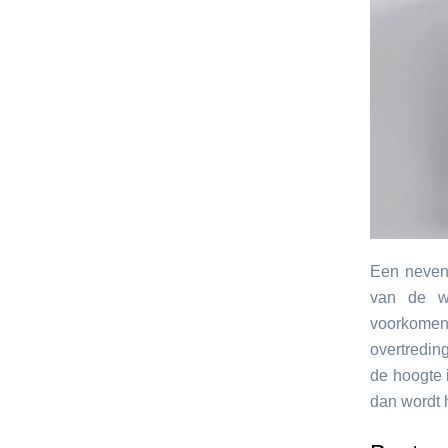
Een neven
van de we
voorkomen
overtredin
de hoogte 
dan wordt 