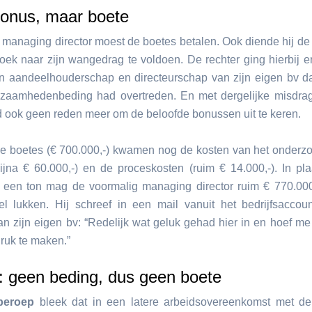
onus, maar boete
 managing director moest de boetes betalen. Ook diende hij de
oek naar zijn wangedrag te voldoen. De rechter ging hierbij er
ijn aandeelhouderschap en directeurschap van zijn eigen bv da
zaamhedenbeding had overtreden. En met dergelijke misdra
rd ook geen reden meer om de beloofde bonussen uit te keren.
 boetes (€ 700.000,-) kwamen nog de kosten van het onderz
bijna € 60.000,-) en de proceskosten (ruim € 14.000,-). In pl
een ton mag de voormalig managing director ruim € 770.000,
l lukken. Hij schreef in een mail vanuit het bedrijfsaccou
van zijn eigen bv: “Redelijk wat geluk gehad hier in en hoef me 
druk te maken.”
: geen beding, dus geen boete
beroep
bleek dat in een latere arbeidsovereenkomst met d