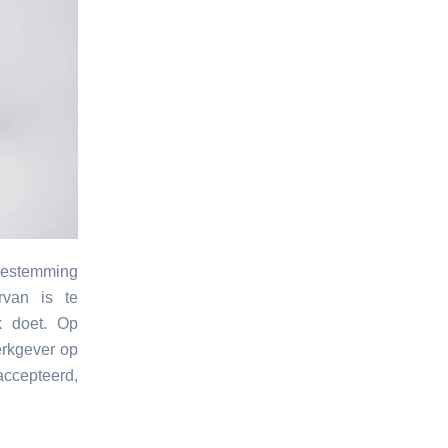
oestemming
rvan is te
 doet. Op
erkgever op
accepteerd,