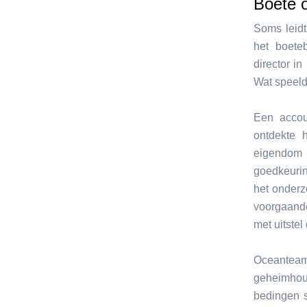
Boete 
Soms leid
het boete
director i
Wat speeld
Een accou
ontdekte 
eigendom 
goedkeurin
het onderz
voorgaande
met uitste
Oceanteam 
geheimhou
bedingen s