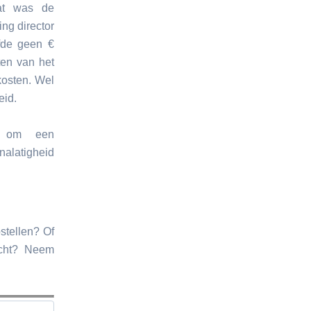
at was de
ng director
fde geen €
ten van het
kosten. Wel
eid.
s om een
nalatigheid
stellen? Of
echt? Neem