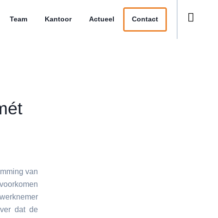
Team
Kantoor
Actueel
Contact
mét
emming van
 voorkomen
e werknemer
ver dat de