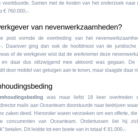
g voortduurde. Samen met de kosten van het onderzoek naar 
p € 760.000,-.
erkgever van nevenwerkzaamheden?
te post vormde de overtreding van het nevenwerkzaamhe
,-. Daarover ging dan ook de hoofdmoot van de juridische 
 was of de werkgever wist dat de werknemer deze nevenwer
e en daar dus stilzwijgend mee akkoord was gegaan. De
dit door middel van getuigen aan te tonen, maar slaagde daar ni
houdingsbeding
imhoudingsbeding
was maar liefst 18 keer overtreden 
irector mails aan Oceanteam doorstuurde naar bedrijven waar
 bv zaken deed. Hieronder waren verzoeken om een offerte, die 
te concurrenten van Oceanteam. Ondertussen liet hij zic
” betalen. Dit leidde tot een boete van in totaal € 81.000,-.