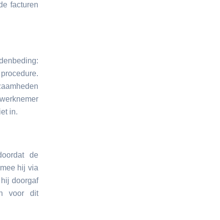
de facturen
denbeding:
procedure.
kzaamheden
 werknemer
et in.
doordat de
mee hij via
hij doorgaf
h voor dit