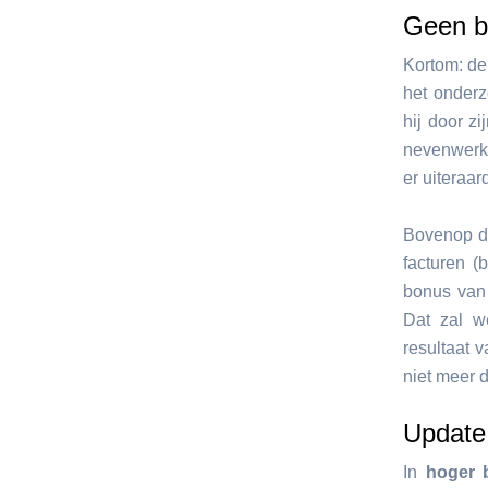
Geen b
Kortom: de
het onderz
hij door z
nevenwerk
er uiteraa
Bovenop de
facturen (
bonus van 
Dat zal we
resultaat 
niet meer 
Update
In
hoger 