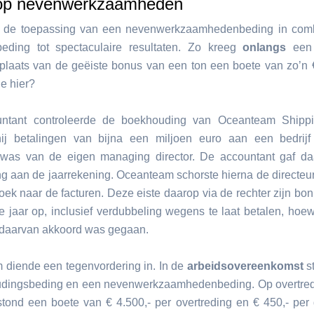
op nevenwerkzaamheden
t de toepassing van een nevenwerkzaamhedenbeding in comb
beding tot spectaculaire resultaten. Zo kreeg
onlangs
een 
n plaats van de geëiste bonus van een ton een boete van zo’n 
e hier?
ntant controleerde de boekhouding van Oceanteam Shippin
hij betalingen van bijna een miljoen euro aan een bedrij
was van de eigen managing director. De accountant gaf d
g aan de jaarrekening. Oceanteam schorste hierna de directe
oek naar de facturen. Deze eiste daarop via de rechter zijn bon
 jaar op, inclusief verdubbeling wegens te laat betalen, hoewe
l daarvan akkoord was gegaan.
diende een tegenvordering in. In de
arbeidsovereenkomst
s
dingsbeding en een nevenwerkzaamhedenbeding. Op overtred
tond een boete van € 4.500,- per overtreding en € 450,- per