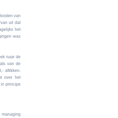
 kosten van
van uit dat
gelijks het
gingen was
oek naar de
aats van de
- aftikken.
nt over het
in principe
e managing