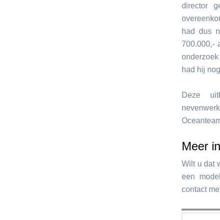
director
overeenkom
had dus n
700.000,- 
onderzoek 
had hij no
Deze ui
nevenwerkz
Oceanteam 
Meer in
Wilt u dat
een model
contact me