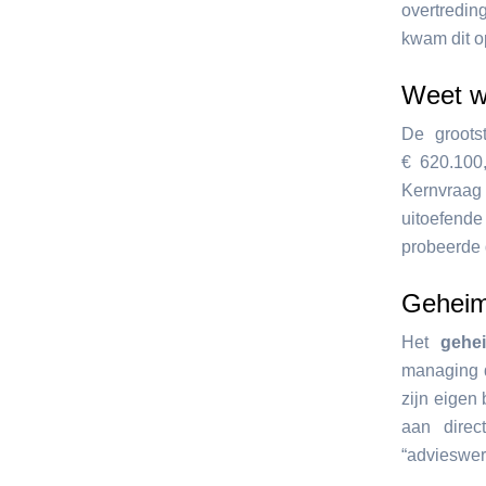
overtredin
kwam dit o
Weet w
De groots
€ 620.100
Kernvraag
uitoefend
probeerde 
Geheim
Het
gehe
managing d
zijn eigen
aan direc
“advieswerk