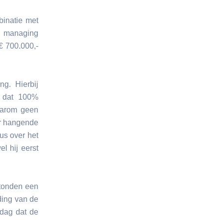
inatie met
managing
€ 700.000,-
g. Hierbij
f dat 100%
aarom geen
ur hangende
us over het
l hij eerst
tonden een
ing van de
 dag dat de