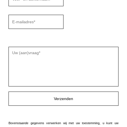
Gelieve
dit
veld
leeg
te
laten.
Bovenstaande gegevens verwerken wij met uw toestemming, u kunt uw