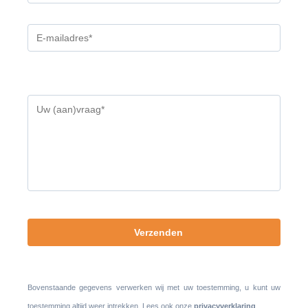
Gelieve
dit
veld
leeg
te
laten.
Bovenstaande gegevens verwerken wij met uw toestemming, u kunt uw
toestemming altijd weer intrekken. Lees ook onze
privacyverklaring
.