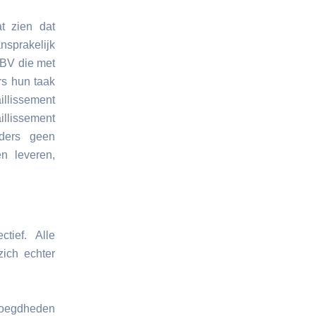
t zien dat
sprakelijk
 BV die met
ers hun taak
illissement
illissement
rders geen
en leveren,
tief. Alle
zich echter
voegdheden