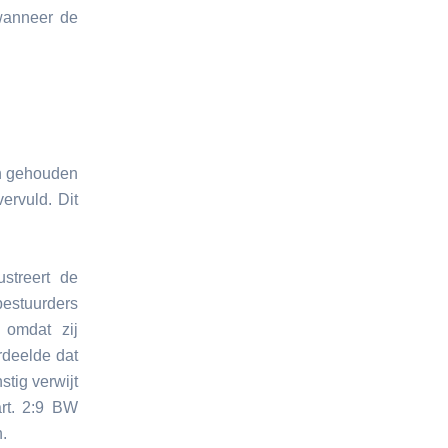
 wanneer de
en gehouden
ervuld. Dit
streert de
estuurders
 omdat zij
rdeelde dat
tig verwijt
rt. 2:9 BW
.