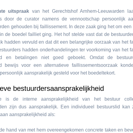
nte uitspraak
van het Gerechtshof Arnhem-Leeuwarden laa
rs door de curator namens de vennootschap persoonlijk aan
den gehouden bij faillissement. In deze zaak ging het om een
in de boedel failliet ging. Het hof stelde vast dat de bestuurd
jk hadden vervuld en dat dit een belangrijke oorzaak van het fa
stuurders hadden onderhandelingen ter voorkoming van het fa
erd en betalingen niet goed geboekt. Omdat de bestuu
d bewijs voor een alternatieve faillissementsoorzaak kond
persoonlijk aansprakelijk gesteld voor het boedeltekort.
ieve bestuurdersaansprakelijkheid
pe is de interne aansprakelijkheid van het bestuur collec
den zijn dus aansprakelijk. Een individueel bestuurslid kan 
 aan aansprakelijkheid als:
 de hand van met hem overeengekomen concrete taken en be