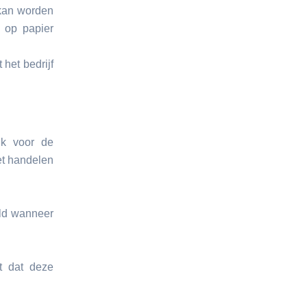
 kan worden
g op papier
 het bedrijf
ijk voor de
et handelen
eld wanneer
t dat deze