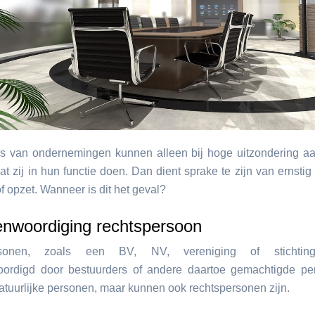
s van ondernemingen kunnen alleen bij hoge uitzondering aa
at zij in hun functie doen. Dan dient sprake te zijn van ernstig
f opzet. Wanneer is dit het geval?
enwoordiging rechtspersoon
rsonen, zoals een BV, NV, vereniging of stichtin
oordigd door bestuurders of andere daartoe gemachtigde per
natuurlijke personen, maar kunnen ook rechtspersonen zijn.