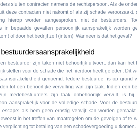
ders sluiten contracten namens de rechtspersoon. Als de ond
uit deze contracten niet nakomt of als zij schade veroorzaakt,
ng hierop worden aangesproken, niet de bestuurders. T
s in bepaalde gevallen persoonlijk aansprakelijk worden g
ern) of door het bedrijf zelf (intern). Wanneer is dat het geval?
 bestuurdersaansprakelijkheid
n bestuurder zijn taken niet behoorlijk uitvoert, dan kan het 
jk stellen voor de schade die het hierdoor heeft geleden. Dit w
saansprakelijkheid genoemd. Iedere bestuurder is op grond
en tot een behoorlijke vervulling van zijn taak. Indien een be
ijn medebestuurders zijn taak onbehoorlijk vervult, is hij
oon aansprakelijk voor de volledige schade. Voor de bestuur
 escape: als hem geen ernstig verwijt kan worden gemaakt 
 geweest in het treffen van maatregelen om de gevolgen af te
de verplichting tot betaling van een schadevergoeding uitkomen.