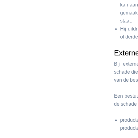
kan aan
gemaakt
staat.
Hij uitd
of derd
Externe
Bij extern
schade die
van de bes
Een bestuu
de schade 
product
product