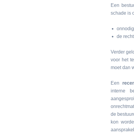
Een bestuu
schade is 
onnodig 
de rech
Verder gel
voor het t
moet dan w
Een
rece
interne b
aangespro
onrechtmat
de bestuur
kon worde
aansprakel