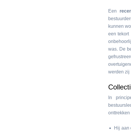
Een
rece
bestuurde
kunnen wor
een tekort 
onbehoorli
was. De be
gefrustre
overtuigen
werden zij 
Collect
In princi
bestuursle
onttrekken
Hij aan