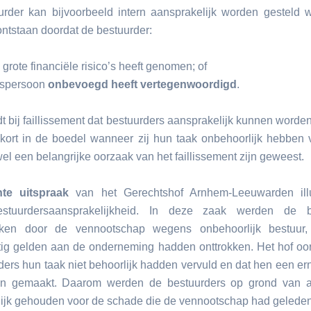
rder kan bijvoorbeeld intern aansprakelijk worden gesteld
ontstaan doordat de bestuurder:
grote financiële risico’s heeft genomen; of
tspersoon
onbevoegd heeft vertegenwoordigd
.
dt bij faillissement dat bestuurders aansprakelijk kunnen word
ekort in de boedel wanneer zij hun taak onbehoorlijk hebben v
el een belangrijke oorzaak van het faillissement zijn geweest.
nte uitspraak
van het Gerechtshof Arnhem-Leeuwarden illu
estuurdersaansprakelijkheid. In deze zaak werden de b
ken door de vennootschap wegens onbehoorlijk bestuur,
ig gelden aan de onderneming hadden onttrokken. Het hof oo
ders hun taak niet behoorlijk hadden vervuld en dat hen een erns
n gemaakt. Daarom werden de bestuurders op grond van a
ijk gehouden voor de schade die de vennootschap had geleden