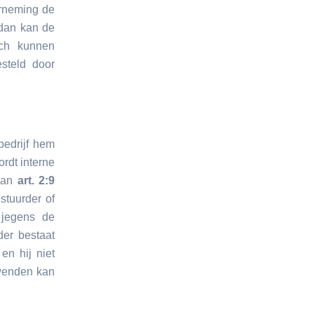
erneming de
 dan kan de
och kunnen
esteld door
bedrijf hem
ordt interne
 van
art. 2:9
stuurder of
 jegens de
der bestaat
en hij niet
 wenden kan