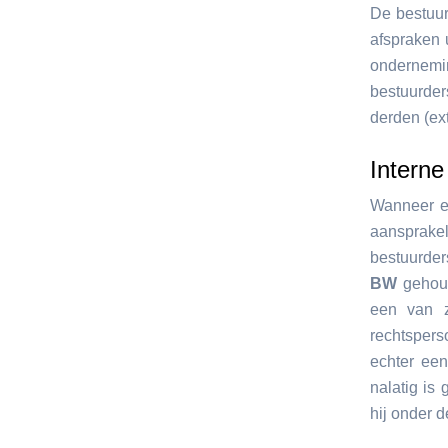
De bestuur
afspraken 
ondernemi
bestuurder
derden (ext
Interne
Wanneer ee
aansprakeli
bestuurder
BW
gehoud
een van z
rechtspers
echter een
nalatig is
hij onder 