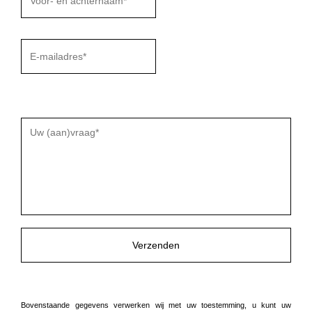
Gelieve
dit
veld
leeg
te
laten.
Bovenstaande gegevens verwerken wij met uw toestemming, u kunt uw