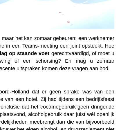
taat, maar het kan zomaar gebeuren: een werknemer
die in een Teams-meeting een joint opsteekt. Hoe
lag op staande voet
gerechtvaardigd, of moet u
chuwing of een schorsing? En mag u zomaar
recente uitspraken komen deze vragen aan bod.
ord-Holland dat er geen sprake was van een
 van een hotel. Zij had tijdens een bedrijfsfeest
conclusie dat het cocaïnegebruik geen dringende
plaatsvond, alcoholgebruik daar juist wél openlijk
rdelijkheden meebrengt dan die van bijvoorbeeld
kgever het eigen alcohol- en drugsreglement niet