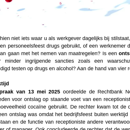
hien niet iets waar u als werkgever dagelijks bij stils
 een personeelsfeest drugs gebruikt, of een werknemer 
dan gaan met het nemen van maatregelen? Is een
onts
r minder ingrijpende sancties zoals een waars
igd testen op drugs en alcohol? Aan de hand van vier 
tijd
spraak van 13 mei 2025
oordeelde de Rechtbank No
eden voor ontslag op staande voet van een receptioniste
hoeveelheid cocaïne gebruikt. De rechter kwam tot de 
en ontslag was omdat het bedrijfsfeest buiten werktijd 
taan en de functie van receptioniste andere verantwoo
ger of manager. Ook concludeerde de rechter dat de wer