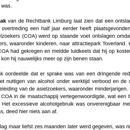
g was.
aak
van de Rechtbank Limburg laat zien dat een ontsl
overtreding een half jaar eerder heeft plaatsgevond
lzoekers (COA) werd op staande voet ontslagen omdat 
s, waaronder kinderen, naar attractiepark Toverland.
 COA had gekregen en meldde luidkeels dat hij op kost
e kon hij nauwelijks meer op zijn benen staan.
k oordeelde dat er sprake was van een dringende reden:
het nuttigen van alcohol onder werktijd verbood en d
eleiding van de asielzoekers, waaronder minderjarigen. 
et COA in de maatschappij vertegenwoordigde, wat een 
 Het excessieve alcoholgebruik was onverenigbaar met z
s, deed hier niets aan af.
lag maar liefst zes maanden later werd gegeven, was nie