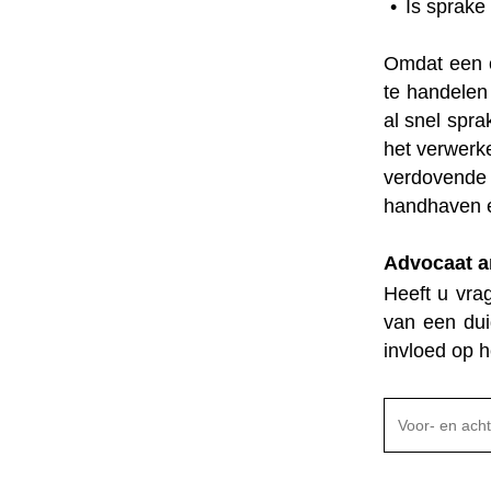
Is sprake
Omdat een o
te handelen
al snel spr
het verwerk
verdovende
handhaven e
Advocaat a
Heeft u vra
van een dui
invloed op h