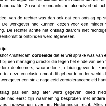
handhaafde. Zo werd er ondanks het alcoholverbod toch 
deel van de rechter was dan ook dat een ontslag op st
. De werkgever had kunnen kiezen voor een minder 
g. De rechter achtte het ontslag daarom niet rechts
eenkomst te ontbinden werd afgewezen.
tijd
tshof Amsterdam
oordeelde
dat er wél sprake was van e
t bij een managing director die tegen het einde van een
dere deelnemers, waaronder zijn leidinggevende, kond
e tot deze conclusie omdat dit gebeurde onder werktijd
 werkgever een strikt nageleefd zerotolerancebeleid han
tslag pas een dag later werd gegeven, deed niets
nde had eerst zijn waarneming besproken met andere
dvies ingewonnen over het Nederlandse recht. Alles