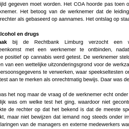
ijld gegeven moet worden. Het COA hoorde pas toen ov
nemer. Het betoog van de werknemer dat de leidingg
 rechter als gebaseerd op aannames. Het ontslag op sta
alcohol en drugs
aak
bij de Rechtbank Limburg verzocht een wer
reenkomst met een werknemer te ontbinden, nada
le positief op cannabis werd getest. De werknemer steld
en van een wettelijke uitzonderingsgrond voor de wer
persoonsgegevens te verwerken, waar speekseltesten ond
test aan te merken als onrechtmatig bewijs. Daar was de
as het nog maar de vraag of de werknemer echt onder 
lijk was om welke test het ging, waardoor niet geco
te de rechter op dat het bekend is dat de meeste sp
ikt, maar niet bewijzen dat iemand nog steeds onder in
laringen van de managers en externe medewerkers war