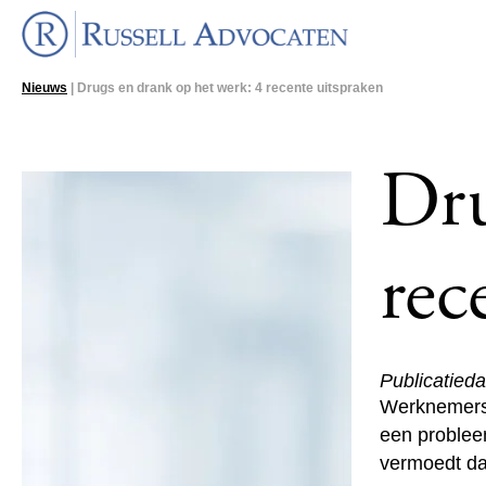
Nieuws
| Drugs en drank op het werk: 4 recente uitspraken
Dru
rec
Publicatied
Werknemers d
een problee
vermoedt da