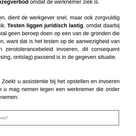
pzegverbod
omdat de werknemer ziek is.
n, dient de werkgever snel, maar ook zorgvuldig
ik.
Testen liggen juridisch lastig
, omdat daarbij
stal geen beroep doen op een van de gronden die
, want dat is het testen op de aanwezigheid van
zerotolerancebeleid invoeren, dit consequent
g, ontslag) passend is in de gegeven situatie.
Zoekt u assistentie bij het opstellen en invoeren
elen u mag nemen tegen een werknemer die onder
e nemen:
Gelieve
dit
veld