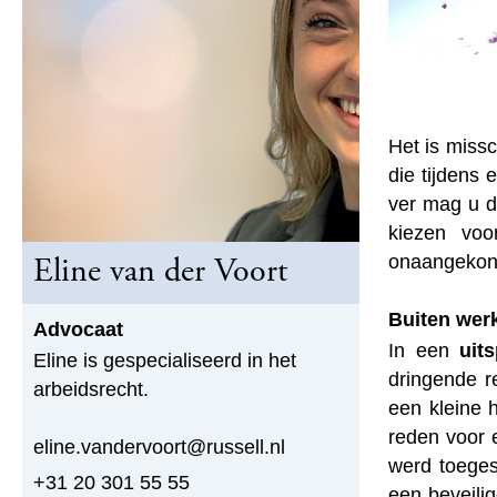
Het is missc
die tijdens
ver mag u 
kiezen voo
onaangekond
Eline van der Voort
Buiten werk
Advocaat
In een
uit
Eline is gespecialiseerd in het
dringende r
arbeidsrecht.
een kleine 
reden voor e
eline.vandervoort@russell.nl
werd toeges
+31 20 301 55 55
een beveili