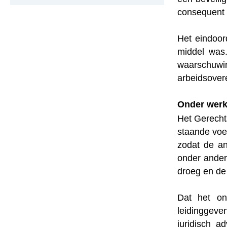
consequent 
Het eindoor
middel was
waarschuwin
arbeidsover
Onder werk
Het Gerech
staande voe
zodat de an
onder ander
droeg en de
Dat het on
leidinggeve
juridisch a