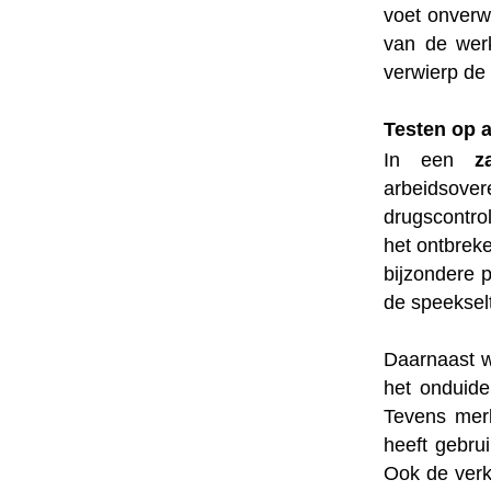
voet onverw
van de werk
verwierp de
Testen op 
In een
z
arbeidsove
drugscontro
het ontbrek
bijzondere 
de speeksel
Daarnaast w
het onduide
Tevens merk
heeft gebru
Ook de verk