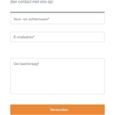
dan contact met ons op:
Gelieve
dit
veld
leeg
te
laten.