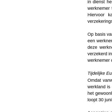
in dienst h
werknemer ti
Hiervoor k
verzekering
Op basis va
een werknem
deze werkne
verzekerd i
werknemer o
Tijdelijke E
Omdat vanwe
werkland is
het gewoonl
loopt 30 jun