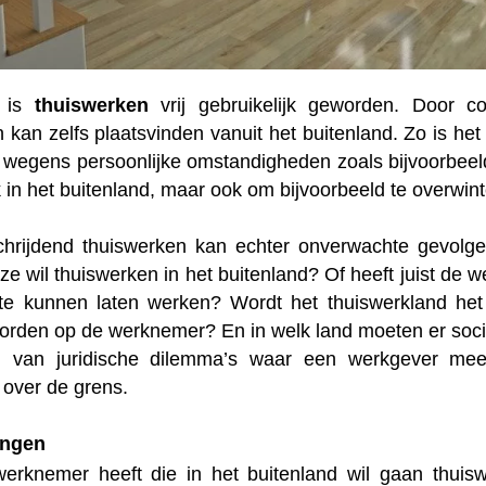
 is
thuiswerken
vrij gebruikelijk geworden. Door c
kan zelfs plaatsvinden vanuit het buitenland. Zo is het
 wegens persoonlijke omstandigheden zoals bijvoorbeeld 
 in het buitenland, maar ook om bijvoorbeeld te overwint
chrijdend thuiswerken kan echter onverwachte gevol
eze wil thuiswerken in het buitenland? Of heeft juist d
te kunnen laten werken? Wordt het thuiswerkland he
orden op de werknemer? En in welk land moeten er socia
n van juridische dilemma’s waar een werkgever mee
 over de grens.
ingen
erknemer heeft die in het buitenland wil gaan thuis