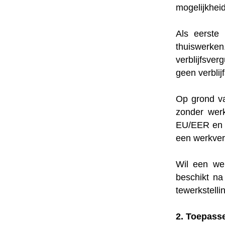
mogelijkhei
Als eerste
thuiswerken
verblijfsve
geen verblij
Op grond va
zonder werk
EU/EER en Z
een werkverg
Wil een wer
beschikt na
tewerkstell
2. Toepasse