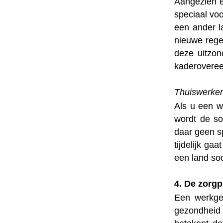
Aangezien e
speciaal vo
een ander l
nieuwe rege
deze uitzon
kaderoveree
Thuiswerke
Als u een w
wordt de so
daar geen s
tijdelijk g
een land so
4. De zorgp
Een werkgev
gezondheid 