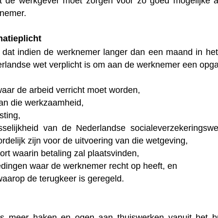
t de werkgever moet zorgen voor zo goed mogelijke 
knemer.
matieplicht
t dat indien de werknemer langer dan een maand in he
rlandse wet verplicht is om aan de werknemer een opgav
waar de arbeid verricht moet worden,
an die werkzaamheid,
sting,
sselijkheid van de Nederlandse socialeverzekeringswe
rdelijk zijn voor de uitvoering van die wetgeving,
ort waarin betaling zal plaatsvinden,
dingen waar de werknemer recht op heeft, en
waarop de terugkeer is geregeld.
us meer haken en ogen aan thuiswerken vanuit het bui