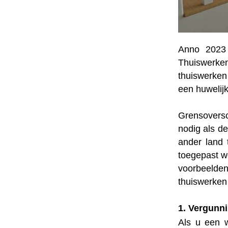
Anno 2023
Thuiswerken 
thuiswerken
een huwelijk
Grensovers
nodig als d
ander land 
toegepast w
voorbeelde
thuiswerken
1. Vergunn
Als u een w