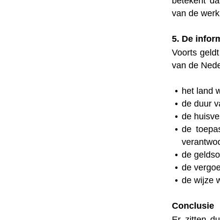
betekent da
van de wer
5. De infor
Voorts geld
van de Nede
het land 
de duur v
de huisve
de toepa
verantwoo
de geldso
de vergoe
de wijze 
Conclusie
Er zitten d