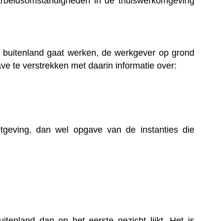
arbeidsomstandigheden in de thuiswerkomgeving
t buitenland gaat werken, de werkgever op grond
e te verstrekken met daarin informatie over:
tgeving, dan wel opgave van de instanties die
tenland dan op het eerste gezicht lijkt. Het is