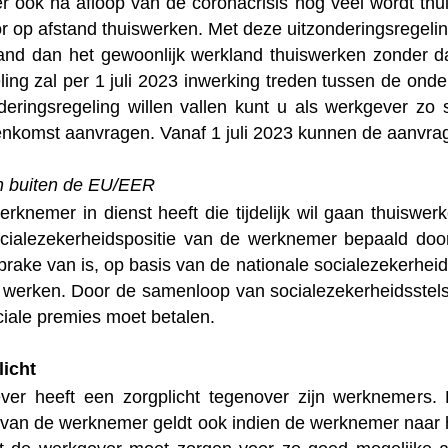
r ook na afloop van de coronacrisis nog veel wordt th
or op afstand thuiswerken. Met deze uitzonderingsregeli
and dan het gewoonlijk werkland thuiswerken zonder dat
ling zal per 1 juli 2023 inwerking treden tussen de ond
deringsregeling willen vallen kunt u als werkgever zo 
nkomst aanvragen. Vanaf 1 juli 2023 kunnen de aanvra
n buiten de EU/EER
erknemer in dienst heeft die tijdelijk wil gaan thuiswe
cialezekerheidspositie van de werknemer bepaald door
prake van is, op basis van de nationale socialezekerhe
aat werken. Door de samenloop van socialezekerheidsstel
ciale premies moet betalen.
licht
er heeft een zorgplicht tegenover zijn werknemers. D
van de werknemer geldt ook indien de werknemer naar het