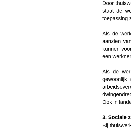
Door thuisw
staat de w
toepassing z
Als de werk
aanzien van
kunnen voor
een werknem
Als de wer
gewoonlijk 
arbeidsove
dwingendrec
Ook in land
3. Sociale 
Bij thuiswe