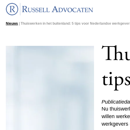
Nieuws
| Thuiswerken in het buitenland: 5 tips voor Nederlandse werkgeve
Thu
tip
Publicatied
Nu thuiswerk
willen werk
werkgevers 