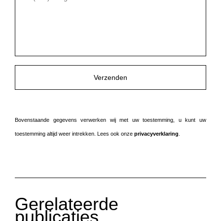
l
i
e
v
e
d
i
t
v
e
Bovenstaande gegevens verwerken wij met uw toestemming, u kunt uw
l
toestemming altijd weer intrekken. Lees ook onze
privacyverklaring
.
d
l
e
e
g
Gerelateerde
t
publicaties
e