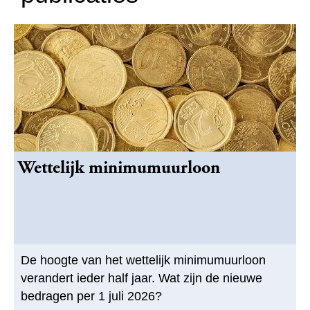
l
a
t
e
n
.
Wettelijk minimumuurloon
De hoogte van het wettelijk minimumuurloon
verandert ieder half jaar. Wat zijn de nieuwe
bedragen per 1 juli 2026?