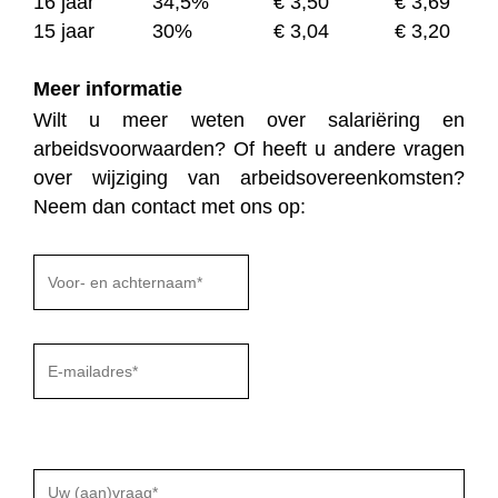
16 jaar
34,5%
€ 3,50
€ 3,69
15 jaar
30%
€ 3,04
€ 3,20
Meer informatie
Wilt u meer weten over salariëring en
arbeidsvoorwaarden? Of heeft u andere vragen
over wijziging van arbeidsovereenkomsten?
Neem dan contact met ons op:
G
e