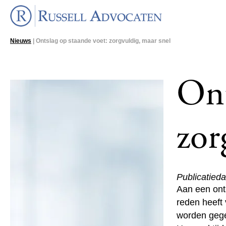
Nieuws
| Ontslag op staande voet: zorgvuldig, maar snel
Ont
zor
Publicatied
Aan een ont
reden heeft 
worden gege