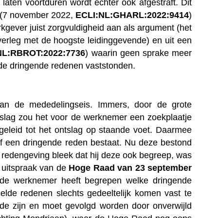
ten voortduren wordt echter ook afgestraft. Dit
n (7 november 2022,
ECLI:NL:GHARL:2022:9414
)
kgever juist zorgvuldigheid aan als argument (het
verleg met de hoogste leidinggevende) en uit een
NL:RBROT:2022:7736
) waarin geen sprake meer
de dringende redenen vaststonden.
aan de mededelingseis. Immers, door de grote
tslag zou het voor de werknemer een zoekplaatje
eleid tot het ontslag op staande voet. Daarmee
of een dringende reden bestaat. Nu deze bestond
redengeving bleek dat hij deze ook begreep, was
 uitspraak van de
Hoge Raad van 23 september
t de werknemer heeft begrepen welke dringende
lde redenen slechts gedeeltelijk komen vast te
de zijn en moet gevolgd worden door onverwijld