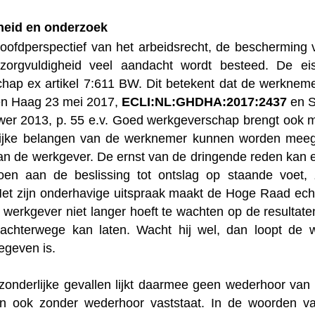
heid en onderzoek
hoofdperspectief van het arbeidsrecht, de bescherming 
orgvuldigheid veel aandacht wordt besteed. De eis 
hap ex artikel 7:611 BW. Dit betekent dat de werknemer
en Haag 23 mei 2017,
ECLI:NL:GHDHA:2017:2437
en S
wer 2013, p. 55 e.v. Goed werkgeverschap brengt ook 
lijke belangen van de werknemer kunnen worden meeg
van de werkgever. De ernst van de dringende reden kan 
oen aan de beslissing tot ontslag op staande voet,
Met zijn onderhavige uitspraak maakt de Hoge Raad echt
e werkgever niet langer hoeft te wachten op de resultat
chterwege kan laten. Wacht hij wel, dan loopt de we
egeven is.
itzonderlijke gevallen lijkt daarmee geen wederhoor va
n ook zonder wederhoor vaststaat. In de woorden va