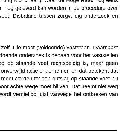
chting Mondriaan), waar de Hoge Raad nog eens
en nog geleverd kan worden in de procedure over
voet. Disbalans tussen zorgvuldig onderzoek en
 zelf. Die moet (voldoende) vaststaan. Daarnaast
doende onderzoek is gedaan voor het vaststellen
ag op staande voet rechtsgeldig is, maar geen
 onverwijld actie ondernemen en dat betekent dat
moet worden tot een ontslag op staande voet wil
rhoor achterwege moet blijven. Dat neemt niet weg
wordt vernietigd juist vanwege het ontbreken van
Gelieve