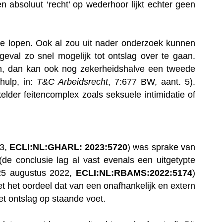
en absoluut ‘recht’ op wederhoor lijkt echter geen
te lopen. Ook al zou uit nader onderzoek kunnen
geval zo snel mogelijk tot ontslag over te gaan.
n, dan kan ook nog zekerheidshalve een tweede
hulp, in:
T&C Arbeidsrecht
, 7:677 BW, aant. 5).
lder feitencomplex zoals seksuele intimidatie of
23,
ECLI:NL:GHARL: 2023:5720
) was sprake van
de conclusie lag al vast evenals een uitgetypte
(25 augustus 2022,
ECLI:NL:RBAMS:2022:5174
)
t het oordeel dat van een onafhankelijk en extern
et ontslag op staande voet.