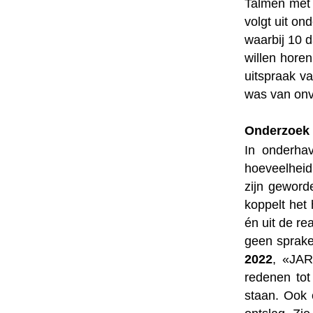
Talmen met 
volgt uit o
waarbij 10 
willen hore
uitspraak v
was van onv
Onderzoek 
In onderha
hoeveelheid
zijn geword
koppelt het
én uit de r
geen sprake
2022
, «JAR
redenen tot
staan. Ook 