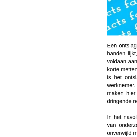
Een ontslag
handen lijkt
voldaan aan
korte metten
is het ont
werknemer. 
maken hier
dringende r
In het navo
van onderz
onverwijld 