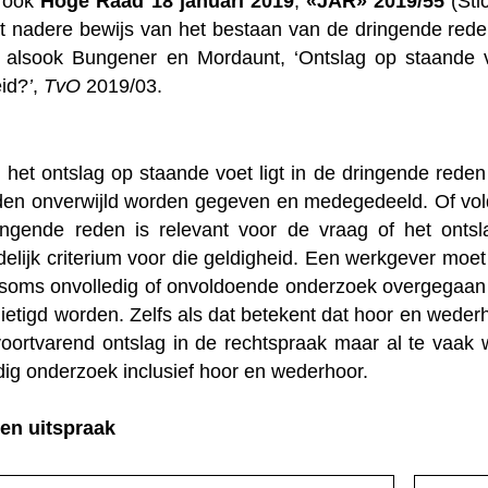
e ook
Hoge Raad 18 januari 2019
,
«JAR» 2019/55
(Sti
at nadere bewijs van het bestaan van de dringende red
, alsook Bungener en Mordaunt, ‘Ontslag op staande 
eid?
’
,
TvO
2019/03.
 het ontslag op staande voet ligt in de dringende reden
den onverwijld worden gegeven en medegedeeld. Of vol
ngende reden is relevant voor de vraag of het ontsl
elijk criterium voor die geldigheid. Een werkgever moet
soms onvolledig of onvoldoende onderzoek overgegaan 
nietigd worden. Zelfs als dat betekent dat hoor en wede
voortvarend ontslag in de rechtspraak maar al te vaak 
dig onderzoek inclusief hoor en wederhoor.
en uitspraak