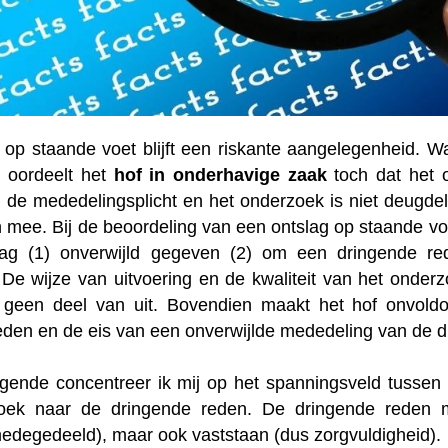
 op staande voet blijft een riskante aangelegenheid. W
, oordeelt het
hof in onderhavige zaak
toch dat het o
 de mededelingsplicht en het onderzoek is niet deugdel
 mee. Bij de beoordeling van een ontslag op staande voet
slag (1) onverwijld gegeven (2) om een dringende r
De wijze van uitvoering en de kwaliteit van het onde
 geen deel van uit. Bovendien maakt het hof onvold
eden en de eis van een onverwijlde mededeling van de d
lgende concentreer ik mij op het spanningsveld tussen 
oek naar de dringende reden. De dringende reden m
medegedeeld), maar ook vaststaan (dus zorgvuldigheid).