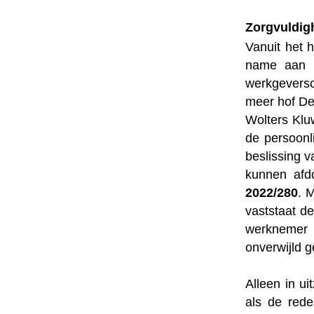
Zorgvuldig
Vanuit het 
name aan z
werkgeversc
meer hof D
Wolters Klu
de persoon
beslissing 
kunnen afd
2022/280
. 
vaststaat d
werknemer a
onverwijld g
Alleen in u
als de rede