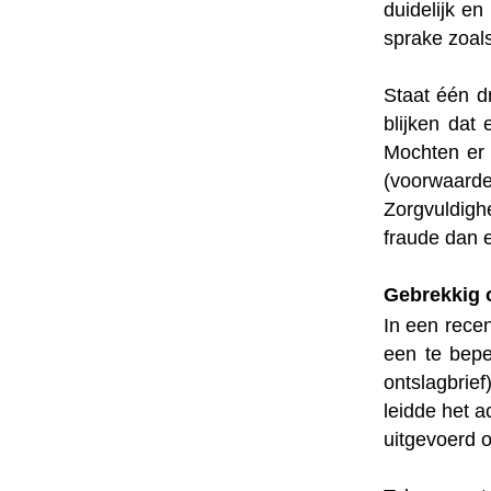
duidelijk en
sprake zoals
Staat één d
blijken dat
Mochten er 
(voorwaarde
Zorgvuldigh
fraude dan e
Gebrekkig o
In een rece
een te bepe
ontslagbrie
leidde het 
uitgevoerd o