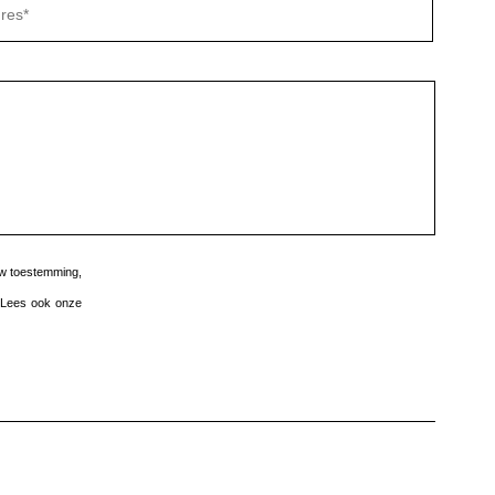
dit
veld
leeg
te
laten.
w toestemming,
. Lees ook onze