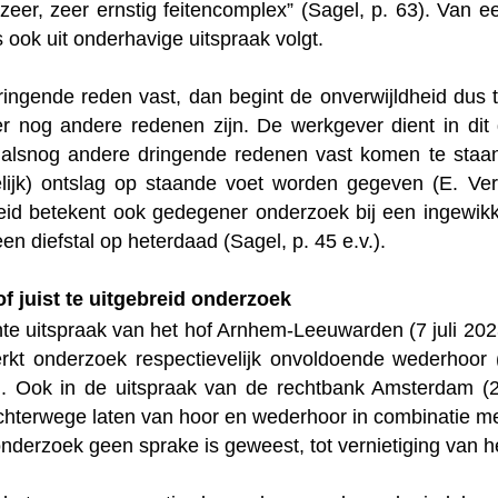
 zeer, zeer ernstig feitencomplex” (Sagel, p. 63). Van e
 ook uit onderhavige uitspraak volgt.
ringende reden vast, dan begint de onverwijldheid dus 
 er nog andere redenen zijn. De werkgever dient in dit 
alsnog andere dringende redenen vast komen te staa
lijk) ontslag op staande voet worden gegeven (E. Ver
eid betekent ook gedegener onderzoek bij een ingewikke
en diefstal op heterdaad (Sagel, p. 45 e.v.).
f juist te uitgebreid onderzoek
nte uitspraak van het hof Arnhem-Leeuwarden (7 juli 20
rkt onderzoek respectievelijk onvoldoende wederhoor (
f). Ook in de uitspraak van de rechtbank Amsterdam 
achterwege laten van hoor en wederhoor in combinatie me
nderzoek geen sprake is geweest, tot vernietiging van h