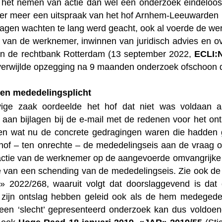
het nemen van actie dan wel een onderzoek eindeloos la
nder meer een uitspraak van het hof Arnhem-Leeuwarde
dagen wachten te lang werd geacht, ook al voerde de wer
n van de werknemer, inwinnen van juridisch advies en o
an de rechtbank Rotterdam (13 september 2022,
ECLI:
erwijlde opzegging na 9 maanden onderzoek ofschoon 
en mededelingsplicht
vige zaak oordeelde het hof dat niet was voldaan 
 aan bijlagen bij de e-mail met de redenen voor het on
en wat nu de concrete gedragingen waren die hadden g
 hof – ten onrechte – de mededelingseis aan de vraag 
eactie van de werknemer op de aangevoerde omvangrijke 
 van een schending van de mededelingseis. Zie ook de
» 2022/268, waaruit volgt dat doorslaggevend is da
 zijn ontslag hebben geleid ook als de hem medegedee
een ‘slecht’ gepresenteerd onderzoek kan dus voldoen