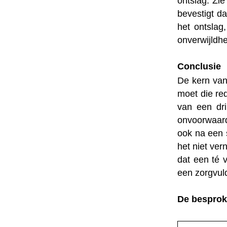
ontslag. Zi
bevestigt d
het ontslag
onverwijldh
Conclusie
De kern van
moet die re
van een dri
onvoorwaard
ook na een 
het niet ver
dat een té 
een zorgvul
De besprok