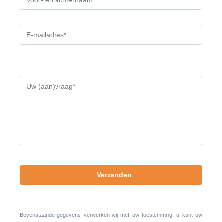
Gelieve
dit
veld
leeg
te
laten.
Bovenstaande gegevens verwerken wij met uw toestemming, u kunt uw