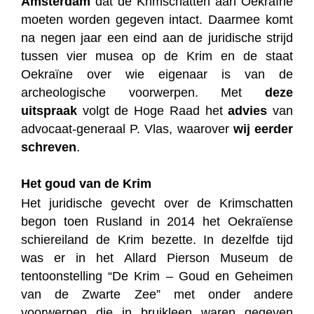
Amsterdam
dat de Krimschatten aan Oekraïne
moeten worden gegeven intact. Daarmee komt
na negen jaar een eind aan de juridische strijd
tussen vier musea op de Krim en de staat
Oekraïne over wie eigenaar is van de
archeologische voorwerpen. Met
deze
uitspraak
volgt de Hoge Raad het
advies
van
advocaat-generaal P. Vlas, waarover
wij eerder
schreven
.
Het goud van de Krim
Het juridische gevecht over de Krimschatten
begon toen Rusland in 2014 het Oekraïense
schiereiland de Krim bezette. In dezelfde tijd
was er in het Allard Pierson Museum de
tentoonstelling “De Krim – Goud en Geheimen
van de Zwarte Zee” met onder andere
voorwerpen die in bruikleen waren gegeven