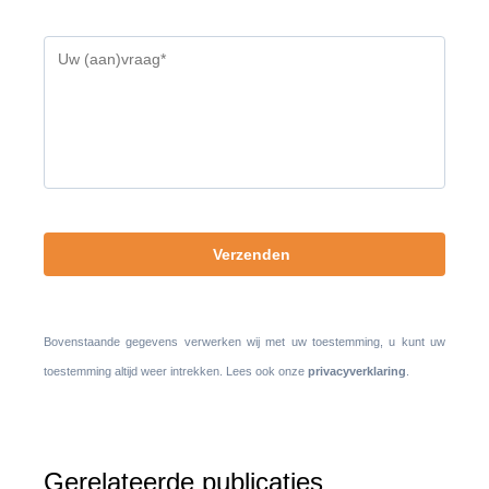
Gelieve
dit
veld
leeg
te
laten.
Bovenstaande gegevens verwerken wij met uw toestemming, u kunt uw
toestemming altijd weer intrekken. Lees ook onze
privacyverklaring
.
Gerelateerde publicaties