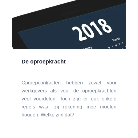
De oproepkracht
Oproepcontracten hebben zowel voor
werkgevers als voor de oproepkrachten
veel voordelen. Toch zijn er ook enkele
regels waar zij rekening mee moeten
houden. Welke zijn dat?