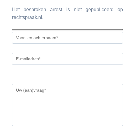
Het besproken arrest is niet gepubliceerd op
rechtspraak.nl.
Gelieve
dit
veld
leeg
te
laten.