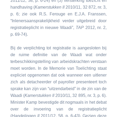
2011/12, 58, p. 6-24) en (3) versterking toezicht en
handhaving (
Kamerstukken II
2010/11, 32 872, nr. 3,
p. 6; zie ook R.S. Ferouge en E.J.A. Franssen,
“Inlenersaansprakelijkheid verder uitgebreid door
registratieplicht in nieuwe Waadi”,
TAP
2012, nr. 2,
p. 69-74).
Bij de verplichting tot registratie is aangesloten bij
de ruime definitie van de Waadi wat onder
terbeschikkingstelling van arbeidskrachten verstaan
moet worden. In de Memorie van Toelichting staat
expliciet opgenomen dat ook wanneer een uitlener
zich als detacheerder of payroller presenteert toch
sprake kan zijn van “uitzendarbeid” in de zin van de
Waadi (
Kamerstukken II
2010/11, 32 895, nr. 3, p. 6).
Minister Kamp bevestigde dit nogmaals in het debat
over de invoering van de registratieplicht
(
Handelingen II
2011/12, 58, p. 6-43). Gezien deze