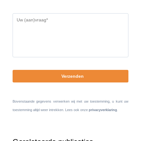
Gelieve
dit
veld
leeg
te
laten.
Bovenstaande gegevens verwerken wij met uw toestemming, u kunt uw
toestemming altijd weer intrekken. Lees ook onze
privacyverklaring
.