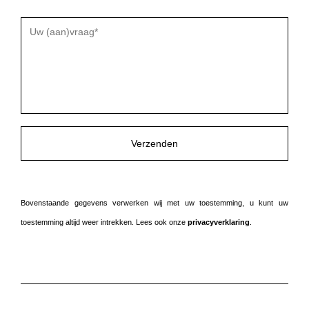
Gelieve
dit
veld
leeg
te
laten.
Bovenstaande gegevens verwerken wij met uw toestemming, u kunt uw
toestemming altijd weer intrekken. Lees ook onze
privacyverklaring
.