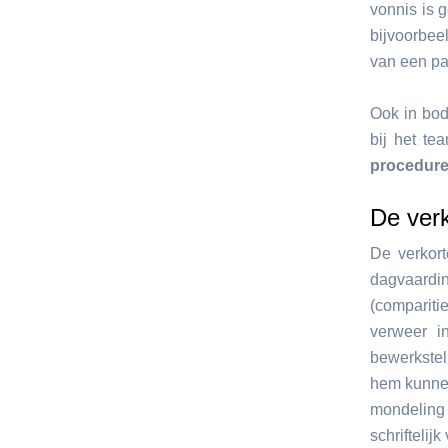
vonnis is 
bijvoorbee
van een pa
Ook in bod
bij het t
procedur
De ver
De verkort
dagvaardi
(compariti
verweer i
bewerkstel
hem kunnen
mondeling
schrifteli