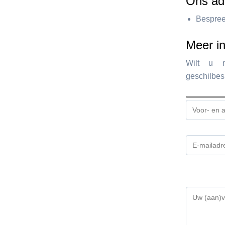
Ons ad
Bespree
Meer in
Wilt u m
geschilbes
Gelieve
dit
veld
leeg