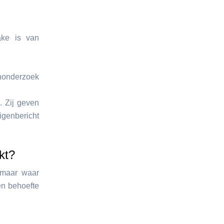
ake is van
enonderzoek
. Zij geven
igenbericht
kt?
, maar waar
en behoefte