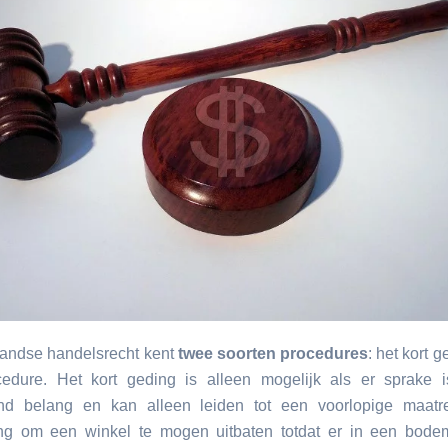
andse handelsrecht kent
twee soorten procedures
: het kort 
edure. Het kort geding is alleen mogelijk als er sprake 
nd belang en kan alleen leiden tot een voorlopige maatre
ng om een winkel te mogen uitbaten totdat er in een bode