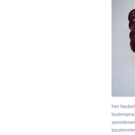
Het Nederl
bodemproc
spoedeise
toestemmi