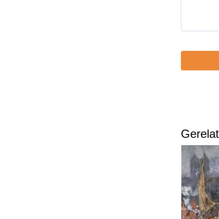
te
laten.
Gerelat