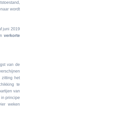
tstoestand,
enaar wordt
f juni 2019
en
verkorte
ngst van de
erschijnen
zitting het
hikking te
artijen van
in principe
vier weken