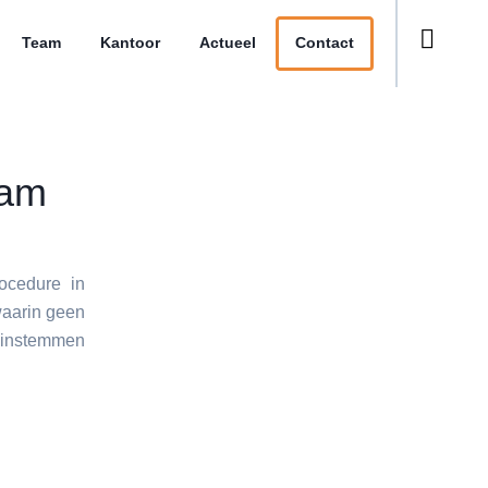
Team
Kantoor
Actueel
Contact
dam
ocedure in
waarin geen
 instemmen