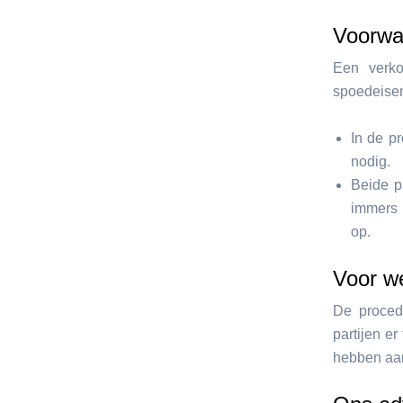
Voorwa
Een verko
spoedeisen
In de p
nodig.
Beide p
immers 
op.
Voor we
De procedu
partijen e
hebben aan