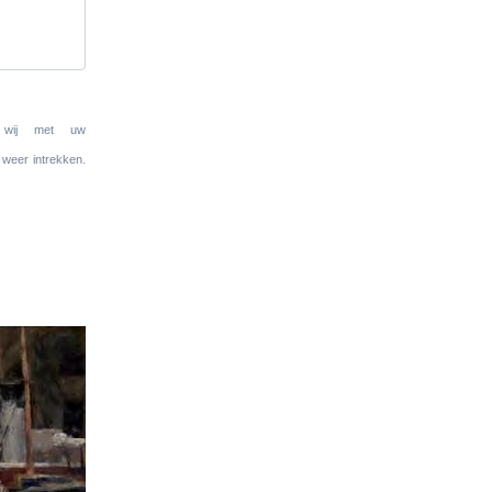
n wij met uw
 weer intrekken.