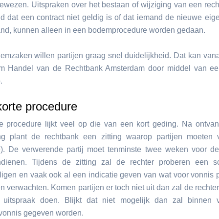
gewezen. Uitspraken over het bestaan of wijziging van een rech
ld dat een contract niet geldig is of dat iemand de nieuwe eig
nd, kunnen alleen in een bodemprocedure worden gedaan.
emzaken willen partijen graag snel duidelijkheid. Dat kan vana
eam Handel van de Rechtbank Amsterdam door middel van e
e
.
korte procedure
e procedure lijkt veel op die van een kort geding. Na ontva
ng plant de rechtbank een zitting waarop partijen moeten v
e). De verwerende partij moet tenminste twee weken voor de 
ndienen. Tijdens de zitting zal de rechter proberen een sc
ligen en vaak ook al een indicatie geven van wat voor vonnis p
 verwachten. Komen partijen er toch niet uit dan zal de rechter 
 uitspraak doen. Blijkt dat niet mogelijk dan zal binnen 
jk vonnis gegeven worden.