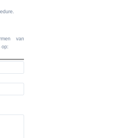
cedure.
ormen van
 op: