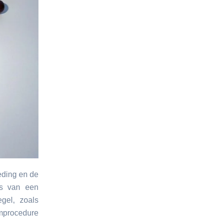
geding en de
is van een
gel, zoals
mprocedure