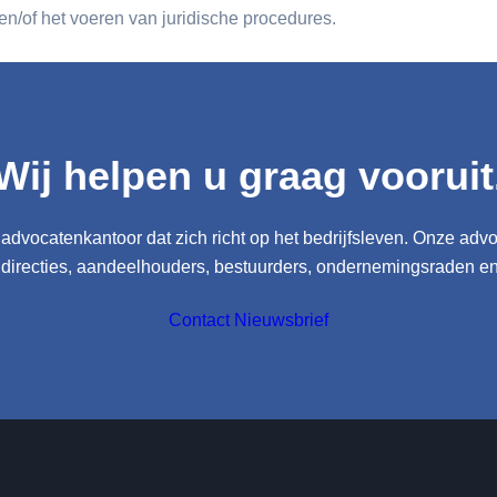
n/of het voeren van juridische procedures.
Wij helpen u graag vooruit
advocatenkantoor dat zich richt op het bedrijfsleven. Onze adv
 directies, aandeelhouders, bestuurders, ondernemingsraden e
Contact
Nieuwsbrief