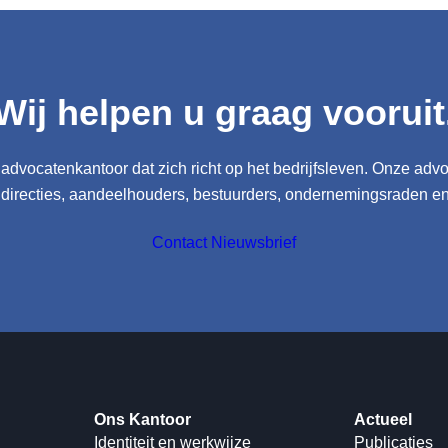
Wij helpen u graag vooruit
advocatenkantoor dat zich richt op het bedrijfsleven. Onze adv
 directies, aandeelhouders, bestuurders, ondernemingsraden e
Contact
Nieuwsbrief
Ons Kantoor
Actueel
Identiteit en werkwijze
Publicaties