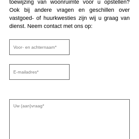
toewijzing van woonruimte voor u opstellen?
Ook bij andere vragen en geschillen over
vastgoed- of huurkwesties zijn wij u graag van
dienst. Neem contact met ons op:
Gelieve
dit
veld
leeg
te
laten.