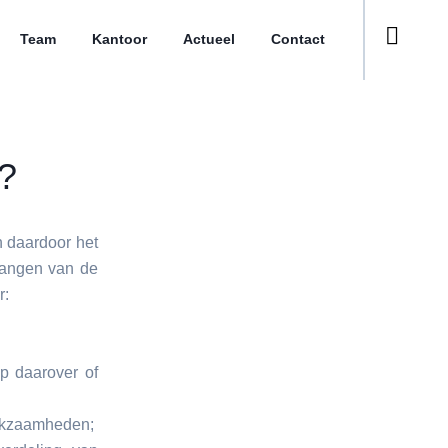
Team
Kantoor
Actueel
Contact
?
 daardoor het
elangen van de
r:
p daarover of
werkzaamheden;