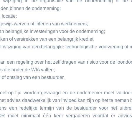
ke wijziging in de organisatie van de onderneming of de 
den binnen de onderneming;
 locatie;
gewijs werven of inlenen van werknemers;
an belangrijke investeringen voor de onderneming;
ken of verstrekken van een belangrijk krediet;
of wijziging van een belangrijke technologische voorziening of 
van een regeling over het zelf dragen van risico voor de loondo
 die onder de WIA vallen;
of ontslag van een bestuurder.
oet op tijd worden gevraagd en de ondernemer moet voldoen
het advies daadwerkelijk van invloed kan zijn op het te nemen 
lgens een redelijke termijn van de bestuurder voor het uitbr
OR moet minimaal één keer vergaderen voordat er advie