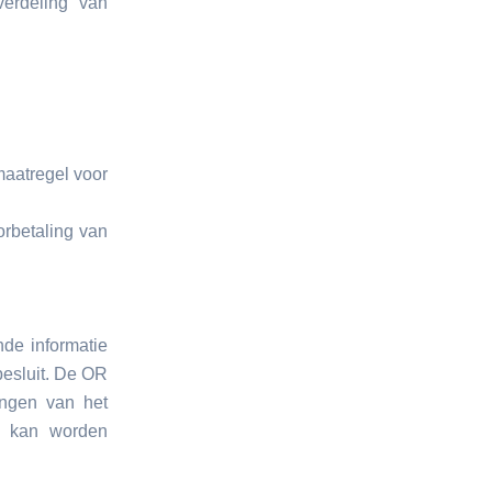
verdeling van
maatregel voor
orbetaling van
de informatie
besluit. De OR
engen van het
s kan worden