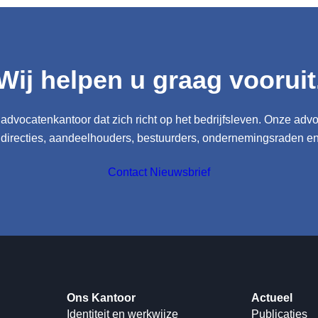
Wij helpen u graag vooruit
advocatenkantoor dat zich richt op het bedrijfsleven. Onze adv
 directies, aandeelhouders, bestuurders, ondernemingsraden e
Contact
Nieuwsbrief
Ons Kantoor
Actueel
Identiteit en werkwijze
Publicaties