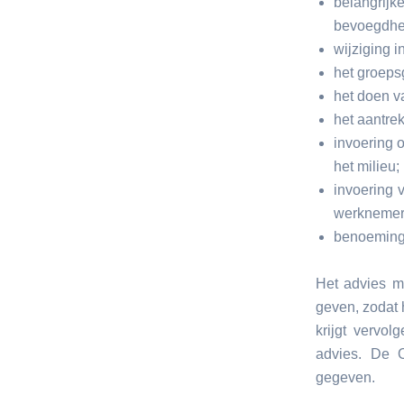
belangrij
bevoegdhe
wijziging in
het groeps
het doen v
het aantrek
invoering 
het milieu;
invoering 
werknemers
benoeming 
Het advies m
geven, zodat 
krijgt vervo
advies. De 
gegeven.