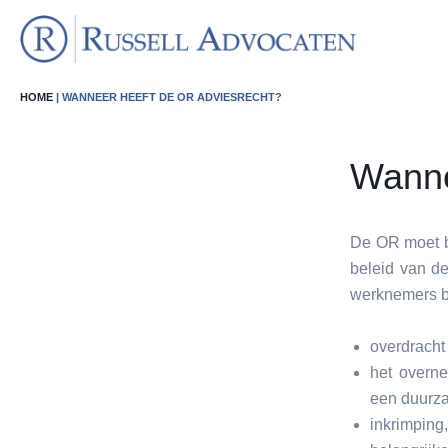
HOME
| WANNEER HEEFT DE OR ADVIESRECHT?
Wanne
De OR moet b
beleid van de
werknemers be
overdracht
het overn
een duurza
inkrimping