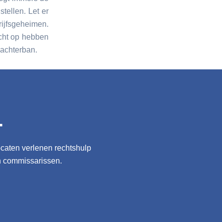
tellen. Let er
ijfsgeheimen.
cht op hebben
 achterban.
.
ocaten verlenen rechtshulp
n commissarissen.