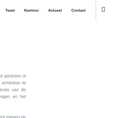
Team
Kantoor
Actueel
Contact
d adviezen of
 achterban te
genda van de
ingen en het
tigt immers de